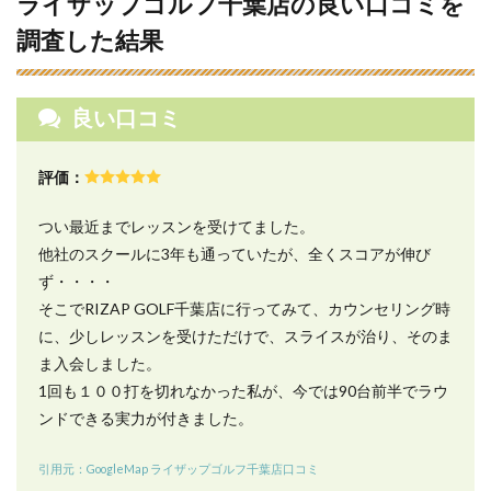
ライザップゴルフ千葉店の良い口コミを
8
ライ
調査した結果
ザッ
プゴ
ルフ
千葉
良い口コミ
店で
レッ
スン
評価：
を受
ける
3つ
つい最近までレッスンを受けてました。
の流
他社のスクールに3年も通っていたが、全くスコアが伸び
れ
ず・・・・
9
そこでRIZAP GOLF千葉店に行ってみて、カウンセリング時
ライ
に、少しレッスンを受けただけで、スライスが治り、そのま
ザッ
プゴ
ま入会しました。
ルフ
1回も１００打を切れなかった私が、今では90台前半でラウ
千葉
ンドできる実力が付きました。
店の
基本
情報
引用元：GoogleMap ライザップゴルフ千葉店口コミ
につ