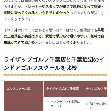
人によっては相性の良くないスタッフに当たってしまう可能性も
ありますが、
トレーナーやスタッフが親切で親身になって指導・
相談に乗ってくれるという意見も多かった
のであまり心配はしな
くて良さそうです。
それ以外の口コミではあまり悪い口コミはなく、他店舗でも
早期
に上達具合が実感できる、駅近で手ぶらで通いやすい、無料で自
主練ができて助かる
という良い口コミが多くありました。
ライザップゴルフ千葉店と千葉近辺のイ
ンドアゴルフスクールを比較
ゴルフスクール名
ライザップゴルフ千葉店
チキンゴルフ 千葉
マンツーマンで上達に
初心者に優しい
コミット
ン