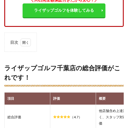
ライザップゴルフを体験してみる
目次
1
ライ
ザッ
プゴ
ライザップゴルフ千葉店の総合評価がこ
ルフ
れです！
千葉
店の
総合
評価
がこ
項目
評価
概要
れで
す！
他店舗含め上達満
2
総合評価
（4.7）
く、スタッフ対応
ライ
価
ザッ