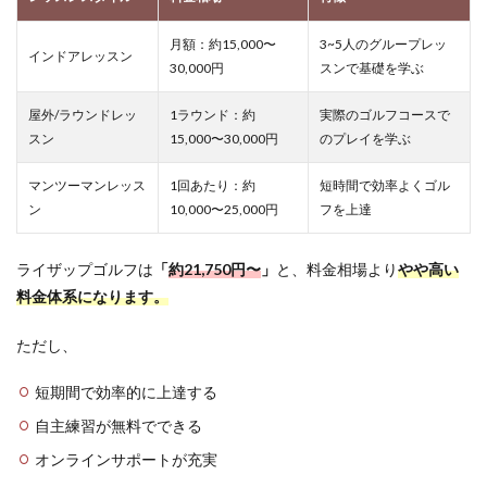
月額：約15,000〜
3~5人のグループレッ
インドアレッスン
30,000円
スンで基礎を学ぶ
屋外/ラウンドレッ
1ラウンド：約
実際のゴルフコースで
スン
15,000〜30,000円
のプレイを学ぶ
マンツーマンレッス
1回あたり：約
短時間で効率よくゴル
ン
10,000〜25,000円
フを上達
ライザップゴルフは
「
約
21,750
円〜
」
と、料金相場より
やや高い
料金体系になります。
ただし、
短期間で効率的に上達する
自主練習が無料でできる
オンラインサポートが充実