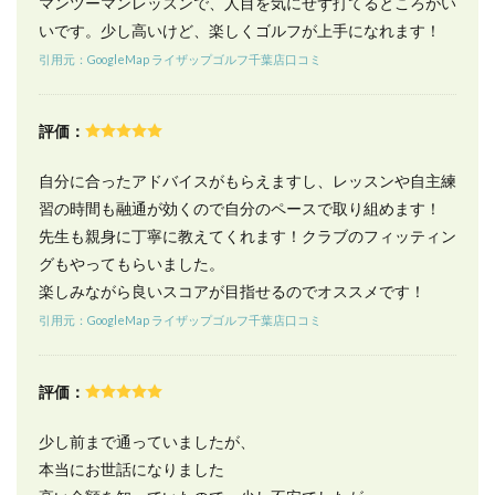
マンツーマンレッスンで、人目を気にせず打てるところがい
店近
くの
いです。少し高いけど、楽しくゴルフが上手になれます！
駐車
引用元：GoogleMap ライザップゴルフ千葉店口コミ
場情
報
12
評価：
ライ
ザッ
自分に合ったアドバイスがもらえますし、レッスンや自主練
プゴ
ルフ
習の時間も融通が効くので自分のペースで取り組めます！
千葉
先生も親身に丁寧に教えてくれます！クラブのフィッティン
店の
よく
グもやってもらいました。
ある
楽しみながら良いスコアが目指せるのでオススメです！
質問
引用元：GoogleMap ライザップゴルフ千葉店口コミ
13
全国
にあ
評価：
るラ
イザ
ップ
少し前まで通っていましたが、
ゴル
本当にお世話になりました
フの