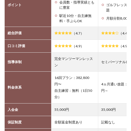
会員数・指導実績とも
ポイント
ゴルフレッスン
に豊富
題
駅近10分・自主練無
月額分割8,000
料・手ぶらOK
総合評価
（4.7）
（4.4）
口コミ評価
（4.9）
（4.9）
完全マンツーマンレッス
指導体制
セミパーソナルレ
ン
16回プラン：382,800
円〜
4ヵ月通い放題：384
料金体系
自主練習：無料（1日50
円～
分）
入会金
55,000円
35,000円
保証制度
全額返金制度あり
記載なし