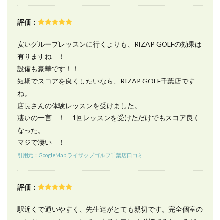
いて
10
評価：
ライ
ザッ
安いグループレッスンに行くよりも、RIZAP GOLFの効果は
プゴ
ルフ
有りますね！！
千葉
設備も豪華です！！
店に
短期でスコアを良くしたいなら、RIZAP GOLF千葉店です
千葉
駅か
ね。
ら徒
店長さんの体験レッスンを受けました。
歩で
の行
凄いの一言！！ 1回レッスンを受けただけでもスコア良く
き
なった。
方・
マジで凄い！！
アク
セス
引用元：GoogleMap ライザップゴルフ千葉店口コミ
11
ライ
評価：
ザッ
プゴ
ルフ
駅近くで通いやすく、先生達がとても親切です。完全個室の
千葉