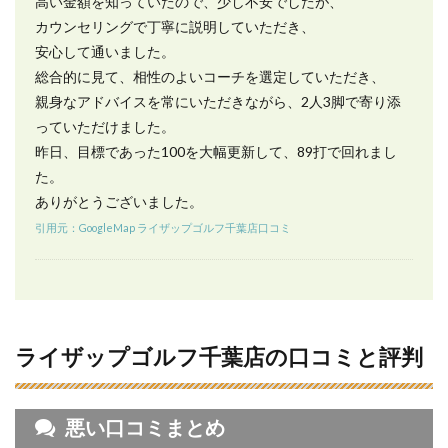
高い金額を知っていたので、少し不安でしたが、
地域
別店
カウンセリングで丁寧に説明していただき、
舗一
安心して通いました。
覧
総合的に見て、相性のよいコーチを選定していただき、
親身なアドバイスを常にいただきながら、2人3脚で寄り添
っていただけました。
昨日、目標であった100を大幅更新して、89打で回れまし
た。
ありがとうございました。
引用元：GoogleMap ライザップゴルフ千葉店口コミ
ライザップゴルフ千葉店の口コミと評判
悪い口コミまとめ