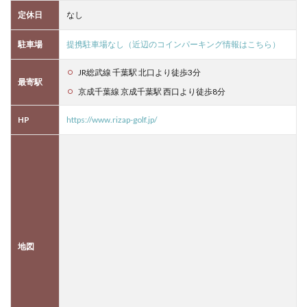
定休日
なし
駐車場
提携駐車場なし（近辺のコインパーキング情報はこちら）
JR総武線 千葉駅 北口より徒歩3分
最寄駅
京成千葉線 京成千葉駅 西口より徒歩8分
HP
https://www.rizap-golf.jp/
地図