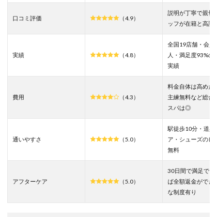
プゴ
説明が丁寧で親切
ルフ
口コミ評価
（4.9）
千葉
ッフが在籍と高評
店の
悪い
全国19店舗・会員
口コ
実績
（4.8）
人・満足度93%の
ミを
実績
調査
した
結果
料金自体は高めだ
費用
（4.3）
主練無料など総合
3
スパは◎
ライ
ザッ
プゴ
駅徒歩10分・道具
ルフ
通いやすさ
（5.0）
ア・シューズのレ
千葉
無料
店の
良い
口コ
30日間で満足でき
ミを
アフターケア
（5.0）
ば全額返金ができ
調査
な制度有り
した
結果