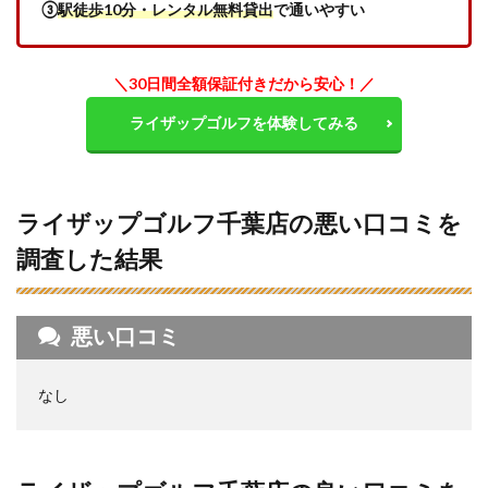
③
駅徒歩10分・レンタル無料貸出
で通いやすい
ール
を比
較
＼30日間全額保証付きだから安心！／
6
千葉
ライザップゴルフを体験してみる
近辺
のゴ
ルフ
スク
ール
ライザップゴルフ千葉店の悪い口コミを
の料
金相
調査した結果
場
7
ライ
悪い口コミ
ザッ
プゴ
ルフ
なし
千葉
店の
料金
体系