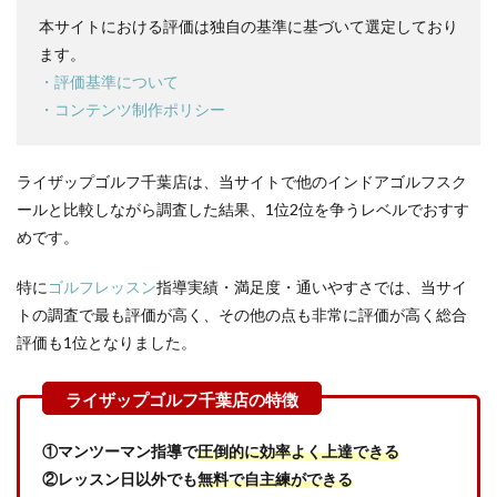
4
本サイトにおける評価は独自の基準に基づいて選定しており
ライ
ザッ
ます。
プゴ
・評価基準について
ルフ
・コンテンツ制作ポリシー
千葉
店の
口コ
ミと
ライザップゴルフ千葉店は、当サイトで他のインドアゴルフスク
評判
ールと比較しながら調査した結果、1位2位を争うレベルでおすす
5
めです。
ライ
ザッ
特に
ゴルフレッスン
指導実績・満足度・通いやすさでは、当サイ
プゴ
ルフ
トの調査で最も評価が高く、その他の点も非常に評価が高く総合
千葉
評価も1位となりました。
店と
千葉
近辺
のイ
ンド
アゴ
①マンツーマン指導で
圧倒的に効率よく上達できる
ルフ
②レッスン日以外でも
無料で自主練ができる
スク