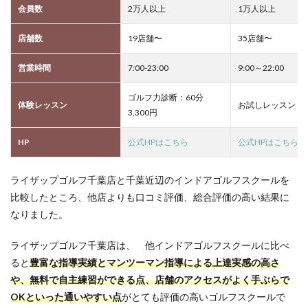
会員数
2万人以上
1万人以上
店舗数
19店舗〜
35店舗〜
営業時間
7:00-23:00
9:00～22:00
ゴルフ力診断：60分
体験レッスン
お試しレッスン：3,
3,300円
HP
公式HPはこちら
公式HPはこちら
ライザップゴルフ千葉店と千葉近辺のインドアゴルフスクールを
比較したところ、他店よりも口コミ評価、総合評価の高い結果に
なりました。
ライザップゴルフ千葉店は、 他インドアゴルフスクールに比べ
ると
豊富な指導実績とマンツーマン指導による上達実感の高さ
や、無料で自主練習ができる点、店舗のアクセスがよく手ぶらで
OKといった通いやすい点
がとても評価の高いゴルフスクールで