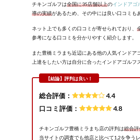
チキンゴルフは
全国に35店舗以上
の
インドアゴ
導の実績
があるため、その中には良い口コミも
ネット上でも多くの口コミが寄せられており、
参考になる口コミを分かりやすく紹介します。
また豊橋ミラまち近辺にある他の人気インドア
上達をしたい方は自分に合ったインドアゴルフ
総合評価：
4.4
口コミ評価：
4.8
チキンゴルフ豊橋ミラまち店の評判は
総合評価
当サイトの調査でも他店と比べて1,2を争