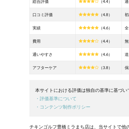
総合評価
評価
（4.4）
通
がこ
れで
口コミ評価
（4.8）
初
す！
実績
（4.6）
全
2
チ
費用
（4.4）
無
キ
ン
通いやすさ
ゴ
（4.6）
道
ル
フ
アフターケア
（3.8）
保
豊
橋
ミ
本サイトにおける評価は独自の基準に基づい
ラ
ま
・評価基準について
ち
・コンテンツ制作ポリシー
店
の
悪
チキンゴルフ豊橋ミラまち店は、当サイトで他
い