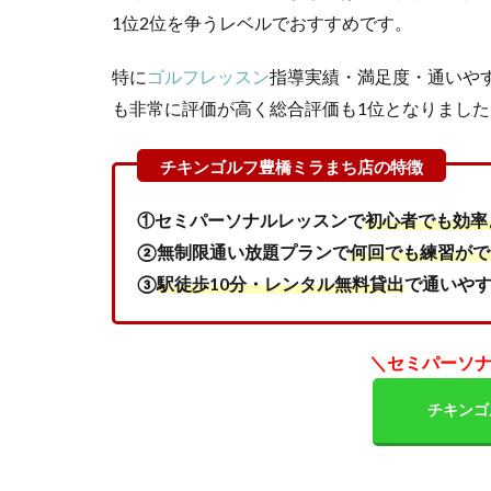
口
1位2位を争うレベルでおすすめです。
コ
ミ
特に
ゴルフレッスン
指導実績・満足度・通いや
を
も非常に評価が高く総合評価も1位となりました
調
査
し
た
結
①セミパーソナルレッスンで
初心者でも効率
果
②無制限通い放題プランで
何回でも練習がで
3
③
駅徒歩10分・レンタル無料貸出
で通いや
チ
キ
ン
ゴ
＼セミパーソ
ル
フ
チキンゴ
豊
橋
ミ