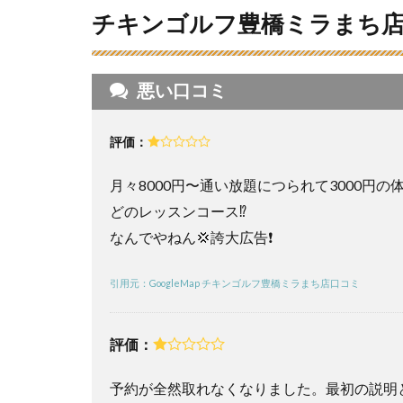
ラ
チキンゴルフ豊橋ミラまち
ま
ち
店
の
悪い口コミ
良
い
口
評価：
コ
ミ
月々8000円〜通い放題につられて3000円
を
調
どのレッスンコース⁉️
査
なんでやねん💢誇大広告❗️
し
た
結
引用元：GoogleMap チキンゴルフ豊橋ミラまち店口コミ
果
4
評価：
チ
キ
予約が全然取れなくなりました。最初の説明
ン