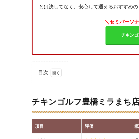
とは決してなく、安心して通えるおすすめの
＼セミパーソ
チキンゴ
目次
1
チキ
ンゴ
チキンゴルフ豊橋ミラまち
ルフ
豊橋
ミラ
まち
項目
評価
概
店の
総合