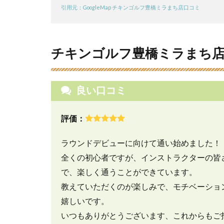
ゴ
引用元：GoogleMap チキンゴルフ豊橋ミラまち店口コミ
ル
フ
豊
橋
チキンゴルフ豊橋ミラまち
ミ
ラ
ま
良い口コミ
ち
店
の
評価：
口
コ
ミ
ラウンドデビューに向けて通い始めました！
と
全くの初心者ですが、インストラクターの皆
評
で、楽しく通うことができています。
判
教えていただくのが楽しみで、モチベーショ
5
嬉しいです。
チ
キ
いつもありがとうございます、これからもご
ン