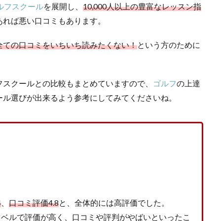
ルフスクール
を展開し、
10,000人以上の豊富なレッスン指
あれば悪い口コミもあります。
全ての口コミをいちいち読みたくない！
という方のために
フスクールとの比較もまとめていますので、
ゴルフ
の上達
ール選びが出来るよう参考にしてみてくださいね。
4
、
口コミ評価4.8
と、全体的には高評価でした。
うレベルで評価が高く、口コミや評判がやばいといったこ