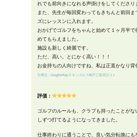
れでも前向きになれる声掛けをしてくださり
三
宮
また、先生が毎回変わってもきちんと前回ま
店
ズにレッスンに入れます。
の
口
おかげでゴルフをちゃんと始めて１ヶ月半で
コ
めてもらえました。
ミ
施設も新しく綺麗です。
と
評
ただ、高い。とにかく高い！！！
判
お金持ちの人向けですね、私は正直かなり背
5
引用元：GoogleMap チキンゴルフ神戸三宮店口コミ
チ
キ
ン
評価：
ゴ
ル
ゴルフのルールも、クラブも持ったことがな
フ
神
しずつ打てるようになってきました。
戸
三
仕事終わりに通うことで、良い気分転換にも
宮