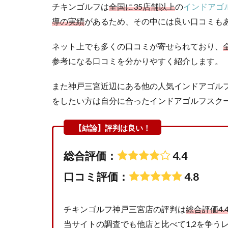
チキンゴルフは
全国に35店舗以上
の
インドアゴ
導の実績
があるため、その中には良い口コミも
ネット上でも多くの口コミが寄せられており、
参考になる口コミを分かりやすく紹介します。
また神戸三宮近辺にある他の人気インドアゴル
をしたい方は自分に合ったインドアゴルフスク
総合評価：
4.4
口コミ評価：
4.8
チキンゴルフ神戸三宮店の評判は
総合評価4.
当サイトの調査でも他店と比べて1,2を争