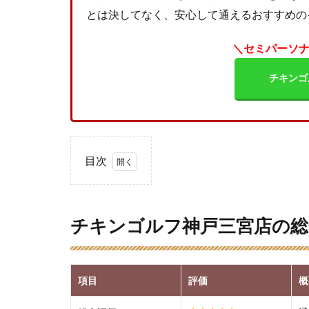
とは決してなく、安心して通えるおすすめの
＼セミパーソ
チキンゴ
目次
1
チキ
ンゴ
チキンゴルフ神戸三宮店の総
ルフ
神戸
三宮
店の
項目
評価
概
総合
評価