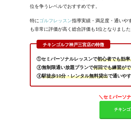
を
位を争うレベルでおすすめです。
調
査
特に
ゴルフレッスン
指導実績・満足度・通いや
し
も非常に評価が高く総合評価も1位となりました
た
結
果
3
チ
①セミパーソナルレッスンで
初心者でも効率
キ
②無制限通い放題プランで
何回でも練習がで
ン
③
駅徒歩10分・レンタル無料貸出
で通いや
ゴ
ル
フ
神
＼セミパーソ
戸
三
チキンゴ
宮
店
の