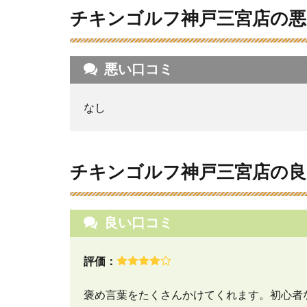
良
チキンゴルフ神戸三宮店の悪
い
口
コ
ミ
悪い口コミ
を
調
査
なし
し
た
結
果
チキンゴルフ神戸三宮店の良
4
チ
キ
良い口コミ
ン
ゴ
ル
評価：
フ
神
褒め言葉をたくさんかけてくれます。初心者
戸