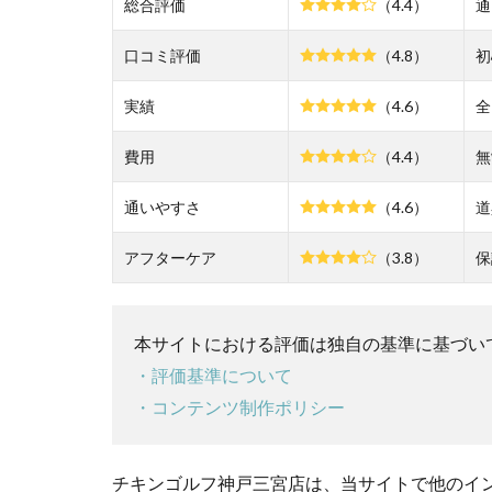
総合評価
がこ
（4.4）
通
れで
す！
口コミ評価
（4.8）
初
2
実績
（4.6）
全
チ
キ
費用
（4.4）
無
ン
ゴ
通いやすさ
ル
（4.6）
道
フ
神
アフターケア
（3.8）
保
戸
三
宮
本サイトにおける評価は独自の基準に基づい
店
の
・評価基準について
悪
・コンテンツ制作ポリシー
い
口
コ
チキンゴルフ神戸三宮店は、当サイトで他のイン
ミ