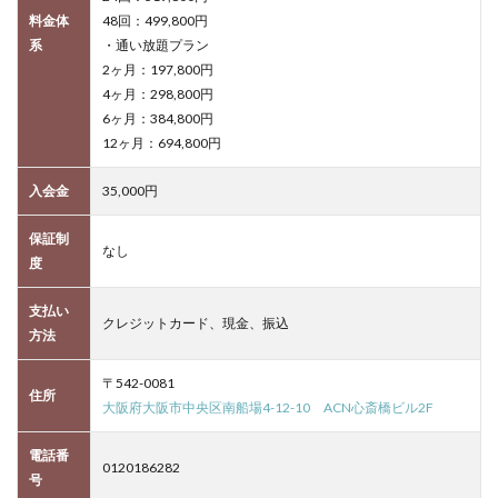
料金体
48回：499,800円
系
・通い放題プラン
2ヶ月：197,800円
4ヶ月：298,800円
6ヶ月：384,800円
12ヶ月：694,800円
入会金
35,000円
保証制
なし
度
支払い
クレジットカード、現金、振込
方法
〒542-0081
住所
大阪府大阪市中央区南船場4-12-10 ACN心斎橋ビル2F
電話番
0120186282
号