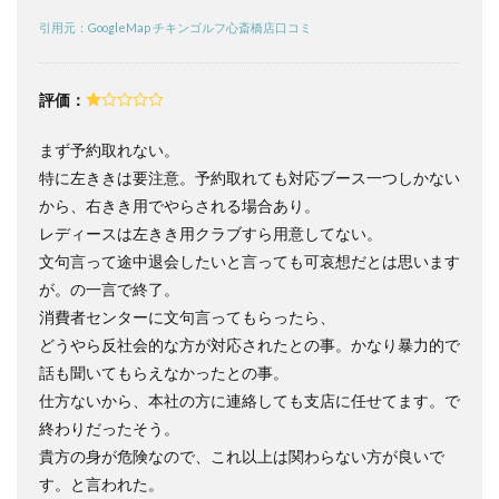
ルフ
引用元：GoogleMap チキンゴルフ心斎橋店口コミ
心斎
橋店
のレ
ッス
評価：
ン参
考例
まず予約取れない。
9
特に左ききは要注意。予約取れても対応ブース一つしかない
チキ
から、右きき用でやらされる場合あり。
ンゴ
ルフ
レディースは左きき用クラブすら用意してない。
心斎
文句言って途中退会したいと言っても可哀想だとは思います
橋店
が。の一言で終了。
の基
本情
消費者センターに文句言ってもらったら、
報に
どうやら反社会的な方が対応されたとの事。かなり暴力的で
つい
て
話も聞いてもらえなかったとの事。
仕方ないから、本社の方に連絡しても支店に任せてます。で
10
終わりだったそう。
チキ
ンゴ
貴方の身が危険なので、これ以上は関わらない方が良いで
ルフ
す。と言われた。
心斎