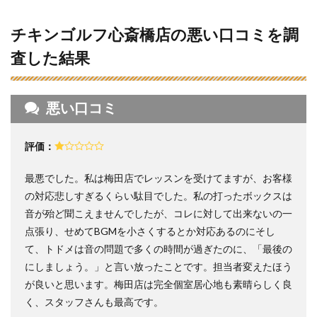
6
チキンゴルフ心斎橋店の悪い口コミを調
心斎
橋近
査した結果
辺の
ゴル
フス
クー
悪い口コミ
ルの
料金
相場
評価：
7
チキ
最悪でした。私は梅田店でレッスンを受けてますが、お客様
ンゴ
の対応悲しすぎるくらい駄目でした。私の打ったボックスは
ルフ
心斎
音が殆ど聞こえませんでしたが、コレに対して出来ないの一
橋店
点張り、せめてBGMを小さくするとか対応あるのにそし
の料
て、トドメは音の問題で多くの時間が過ぎたのに、「最後の
金体
系
にしましょう。」と言い放ったことです。担当者変えたほう
が良いと思います。梅田店は完全個室居心地も素晴らしく良
8
チキ
く、スタッフさんも最高です。
ンゴ