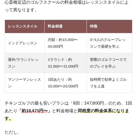
心斎橋近辺のゴルフスクールの料金相場はレッスンスタイルによ
って異なります。
レッスンスタイル
料金相場
特徴
月額：約15,000〜
3~5人のグループレッ
インドアレッスン
30,000円
スンで基礎を学ぶ
屋外/ラウンドレッ
1ラウンド：約
実際のゴルフコースで
スン
15,000〜15,000円
のプレイを学ぶ
マンツーマンレッス
1回あたり：約
短時間で効率よくゴル
ン
10,000〜20,000円
フを上達
チキンゴルフの最も安いプランは「8回：147,800円」のため、1回
あたり
「
約
18,475
円〜
」
と料金相場と
同程度の料金体系になりま
す。
ただし、