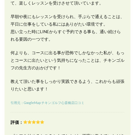
て、楽しくレッスンを受けさせて頂いています。
14
全国
早朝や夜にもレッスンを受けられ、手ぶらで通えることは、
にあ
るチ
平日に仕事をしている私にはありがたい環境です。
キン
思い立った時にLINEからすぐ予約できる事も、通い続けら
ゴル
れる要因の一つです。
フの
地域
別店
何よりも、コースに出る事が恐怖でしかなかった私が、もっ
舗一
とコースに出たいという気持ちになったことは、チキンゴル
覧
フの先生方のおかげです！
教えて頂いた事をしっかり実践できるよう、これからも頑張
りたいと思います！
引用元：GoogleMap チキンゴルフ心斎橋店口コミ
評価：