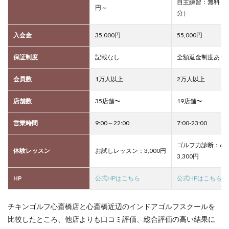
自主練習：無料（1
円～
分）
入会金
35,000円
55,000円
保証制度
記載なし
全額返金制度あり
会員数
1万人以上
2万人以上
店舗数
35店舗〜
19店舗〜
営業時間
9:00～22:00
7:00-23:00
ゴルフ力診断：60
体験レッスン
お試しレッスン：3,000円
3,300円
HP
公式HPはこちら
公式HPはこちら
チキンゴルフ心斎橋店と心斎橋近辺のインドアゴルフスクールを
比較したところ、他店よりも口コミ評価、総合評価の高い結果に