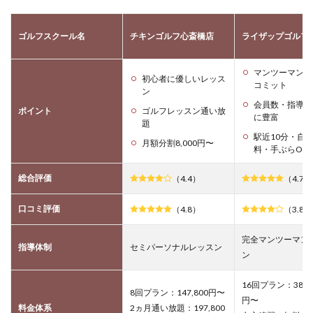
ゴルフスクール名
チキンゴルフ心斎橋店
ライザップゴルフ
マンツーマンで
初心者に優しいレッス
コミット
ン
会員数・指導実
ポイント
ゴルフレッスン通い放
に豊富
題
駅近10分・自
月額分割8,000円〜
料・手ぶらOK
総合評価
（4.4）
（4.7）
口コミ評価
（4.8）
（3.8）
完全マンツーマン
指導体制
セミパーソナルレッスン
ン
16回プラン：382,8
8回プラン：147,800円〜
円〜
料金体系
2ヵ月通い放題：197,800