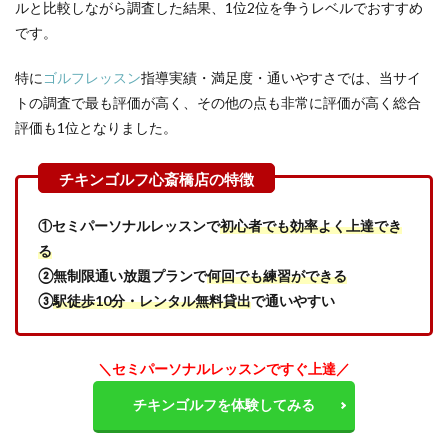
ルと比較しながら調査した結果、1位2位を争うレベルでおすすめ
ルフ
です。
心斎
橋店
の口
特に
ゴルフレッスン
指導実績・満足度・通いやすさでは、当サイ
コミ
トの調査で最も評価が高く、その他の点も非常に評価が高く総合
と評
判
評価も1位となりました。
5
チキ
ンゴ
ルフ
①セミパーソナルレッスンで
初心者でも効率よく上達でき
心斎
橋店
る
と心
②無制限通い放題プランで
何回でも練習ができる
斎橋
③
駅徒歩10分・レンタル無料貸出
で通いやすい
近辺
のイ
ンド
アゴ
＼セミパーソナルレッスンですぐ上達／
ルフ
スク
チキンゴルフを体験してみる
ール
を比
較