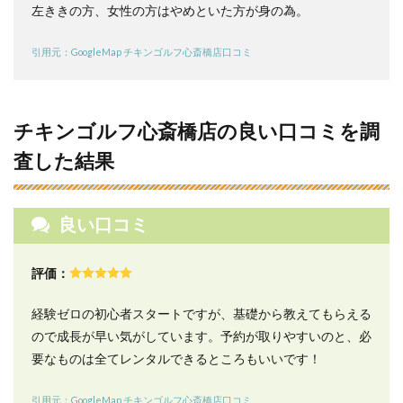
橋店
左ききの方、女性の方はやめといた方が身の為。
に東
心斎
引用元：GoogleMap チキンゴルフ心斎橋店口コミ
橋駅
から
徒歩
での
行き
チキンゴルフ心斎橋店の良い口コミを調
方・
アク
査した結果
セス
11
チキ
良い口コミ
ンゴ
ルフ
心斎
評価：
橋店
に四
経験ゼロの初心者スタートですが、基礎から教えてもらえる
ツ橋
駅か
ので成長が早い気がしています。予約が取りやすいのと、必
ら徒
要なものは全てレンタルできるところもいいです！
歩で
の行
き
引用元：GoogleMap チキンゴルフ心斎橋店口コミ