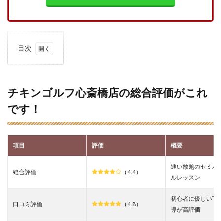
目次
1
チキ
ンゴ
ルフ
チキンゴルフ心斎橋店の総合評価がこれ
心斎
です！
橋店
の総
合評
価が
これ
項目
評価
概要
で
す！
通い放題のセミパ
総合評価
（4.4）
2
ルレッスン
チキ
ンゴ
初心者に優しい丁
ルフ
口コミ評価
（4.8）
導が高評価
心斎
橋店