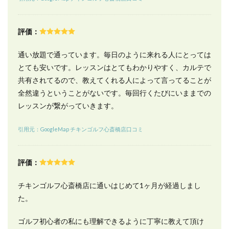
方・
アク
セス
評価：
12
チキ
通い放題で通っています。毎日のように来れる人にとっては
ンゴ
とても安いです。レッスンはとてもわかりやすく、カルテで
ルフ
心斎
共有されてるので、教えてくれる人によって言ってることが
橋店
全然違うということがないです。毎回行くたびにいままでの
近く
の駐
レッスンが繋がっていきます。
車場
情報
引用元：GoogleMap チキンゴルフ心斎橋店口コミ
13
チキ
ンゴ
評価：
ルフ
心斎
チキンゴルフ心斎橋店に通いはじめて1ヶ月が経過しまし
橋店
のよ
た。
くあ
る質
ゴルフ初心者の私にも理解できるように丁寧に教えて頂け
問