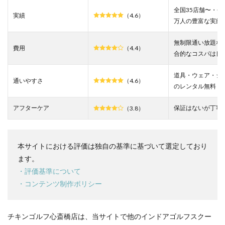
の悪
全国35店舗〜・会
実績
（4.6）
い口
万人の豊富な実績
コミ
を調
無制限通い放題な
査し
費用
（4.4）
た結
合的なコスパは良
果
道具・ウェア・シ
3
通いやすさ
（4.6）
のレンタル無料
チキ
ンゴ
ルフ
アフターケア
保証はないが丁寧
（3.8）
心斎
橋店
の良
い口
本サイトにおける評価は独自の基準に基づいて選定しており
コミ
ます。
を調
査し
・評価基準について
た結
・コンテンツ制作ポリシー
果
4
チキ
チキンゴルフ心斎橋店は、当サイトで他のインドアゴルフスクー
ンゴ